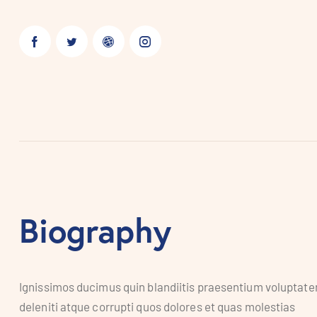
Biography
Ignissimos ducimus quin blandiitis praesentium voluptat
deleniti atque corrupti quos dolores et quas molestias