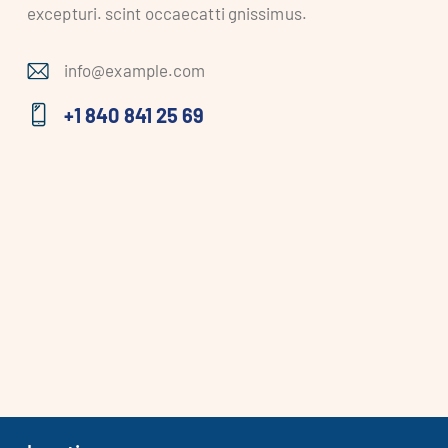
excepturi. scint occaecatti gnissimus.
info@example.com
E-
+1 840 841 25 69
m
Ph
ail
on
:
e: