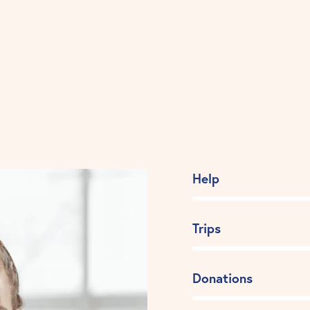
80%
Help
90%
Trips
88%
Donations